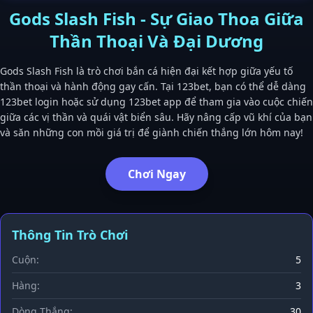
Gods Slash Fish - Sự Giao Thoa Giữa
Thần Thoại Và Đại Dương
Gods Slash Fish là trò chơi bắn cá hiện đại kết hợp giữa yếu tố
thần thoại và hành động gay cấn. Tại 123bet, bạn có thể dễ dàng
123bet login hoặc sử dụng 123bet app để tham gia vào cuộc chiến
giữa các vị thần và quái vật biển sâu. Hãy nâng cấp vũ khí của bạn
và săn những con mồi giá trị để giành chiến thắng lớn hôm nay!
Chơi Ngay
Thông Tin Trò Chơi
Cuộn:
5
Hàng:
3
Dòng Thắng:
30